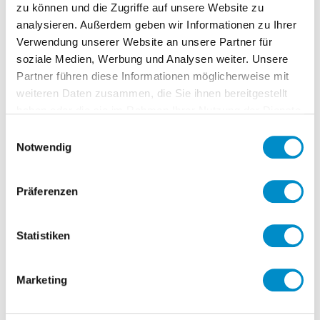
zu können und die Zugriffe auf unsere Website zu
analysieren. Außerdem geben wir Informationen zu Ihrer
Verwendung unserer Website an unsere Partner für
16 December 2013
⏐ Lesedauer: 4 Min
soziale Medien, Werbung und Analysen weiter. Unsere
Scheinselbständigkeit vermeiden durch
Partner führen diese Informationen möglicherweise mit
rechtssichere Verträge
weiteren Daten zusammen, die Sie ihnen bereitgestellt
haben oder die sie im Rahmen Ihrer Nutzung der Dienste
gesammelt haben.
Einwilligungsauswahl
Notwendig
Mehr erfahren
Präferenzen
Statistiken
Marketing
20 September 2013
⏐ Lesedauer: 1 Min
HR Interim Management – Trends bis 2018