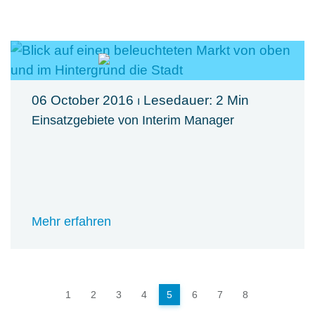
06 October 2016
⏐ Lesedauer: 2 Min
Einsatzgebiete von Interim Manager
Mehr erfahren
1
2
3
4
5
6
7
8