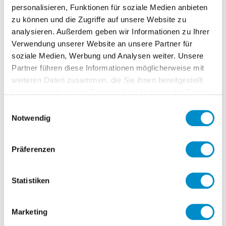
personalisieren, Funktionen für soziale Medien anbieten
zu können und die Zugriffe auf unsere Website zu
21 November 2016
⏐ Lesedauer: 2 Min
analysieren. Außerdem geben wir Informationen zu Ihrer
Verwendung unserer Website an unsere Partner für
Bedeutung des Interim Management in der
Automotive- Branche
soziale Medien, Werbung und Analysen weiter. Unsere
Partner führen diese Informationen möglicherweise mit
weiteren Daten zusammen, die Sie ihnen bereitgestellt
haben oder die sie im Rahmen Ihrer Nutzung der Dienste
gesammelt haben.
Einwilligungsauswahl
Mehr erfahren
Notwendig
Präferenzen
Statistiken
10 November 2016
⏐ Lesedauer: 5 Min
Marketing
Gesetzesnovelle: Das Risiko der