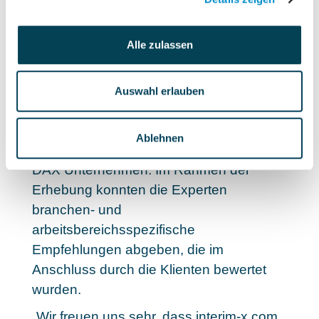
auf Experten- und Klientenbefragungen.
Dafür wurden rund 1.400 Experten
Alle zulassen
befragt, die sich aus Partnern und
Projektleitern aus
Unternehmensberatungen
Auswahl erlauben
zusammensetzen, sowie knapp 1.500
leitende Angestellte und Führungskräfte,
Ablehnen
unter anderem aus DAX-, M-DAX- und S-
DAX Unternehmen. Im Rahmen der
Erhebung konnten die Experten
branchen- und
arbeitsbereichsspezifische
Empfehlungen abgeben, die im
Anschluss durch die Klienten bewertet
wurden.
„Wir freuen uns sehr, dass interim-x.com