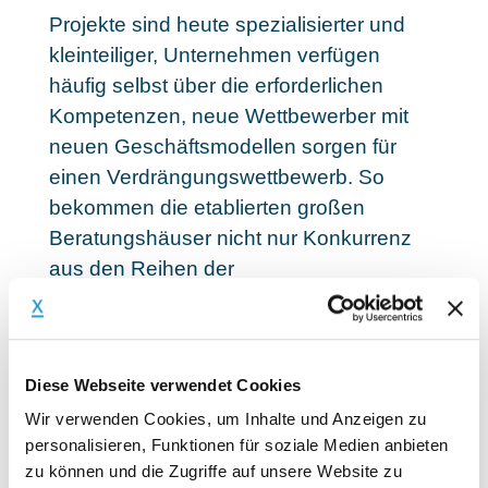
Projekte sind heute spezialisierter und
kleinteiliger, Unternehmen verfügen
häufig selbst über die erforderlichen
Kompetenzen, neue Wettbewerber mit
neuen Geschäftsmodellen sorgen für
einen Verdrängungswettbewerb. So
bekommen die etablierten großen
Beratungshäuser nicht nur Konkurrenz
aus den Reihen der
Wirtschaftsprüfungsgesellschaften, für
die die klassische Revision immer mehr
zum Nebengeschäft wird. Dazu kommen
Diese Webseite verwendet Cookies
hochspezialisierte, kleine Unternehmen
und Experten, die sich bei Bedarf zu
Wir verwenden Cookies, um Inhalte und Anzeigen zu
personalisieren, Funktionen für soziale Medien anbieten
losen Netzwerken zusammenschließen
zu können und die Zugriffe auf unsere Website zu
oder sogar mit Klienten Unternehmen