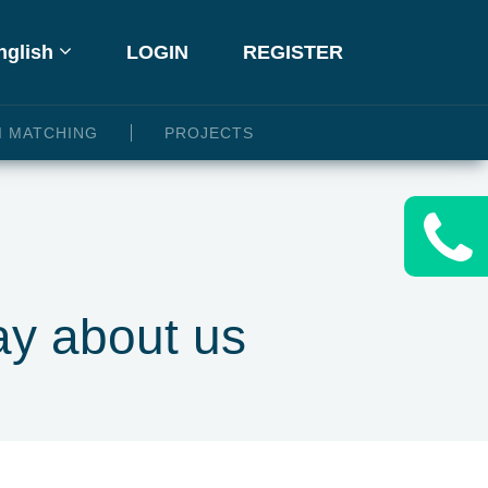
glish
LOGIN
REGISTER
I MATCHING
PROJECTS
ay about us