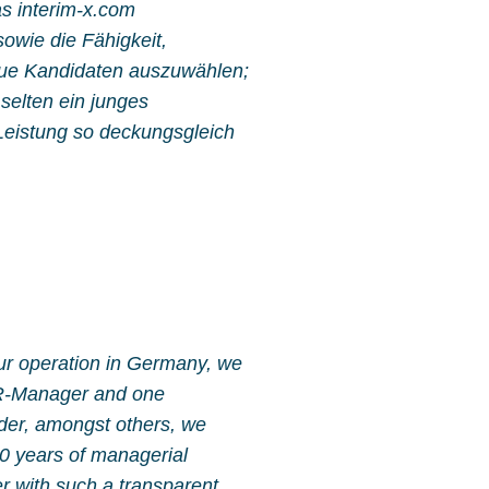
s interim-x.com
owie die Fähigkeit,
naue Kandidaten auszuwählen;
 selten ein junges
eistung so deckungsgleich
our operation in Germany, we
HR-Manager and one
der, amongst others, we
20 years of managerial
r with such a transparent