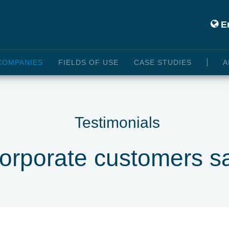
En
COMPANIES
FIELDS OF USE
CASE STUDIES
A
Testimonials
orporate customers s