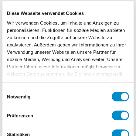
sich also darauf fokussieren, ihren
Kunden ein positives Serviceerlebnis zu
Diese Webseite verwendet Cookies
bieten
und diese an sich zu binden.
Wir verwenden Cookies, um Inhalte und Anzeigen zu
Hierbei ist die Integration von neuen
personalisieren, Funktionen für soziale Medien anbieten
Technologien in bestehende Strukturen
zu können und die Zugriffe auf unsere Website zu
analysieren. Außerdem geben wir Informationen zu Ihrer
und Prozesse essentiell. Gelingt dies,
Verwendung unserer Website an unsere Partner für
haben traditionelle Banken durch ihre
soziale Medien, Werbung und Analysen weiter. Unsere
Kundenbasis sowie die verfügbaren
Partner führen diese Informationen möglicherweise mit
Kundendaten einen klaren
weiteren Daten zusammen, die Sie ihnen bereitgestellt
Wettbewerbsvorteil gegenüber FinTechs.
haben oder die sie im Rahmen Ihrer Nutzung der Dienste
gesammelt haben.
Einwilligungsauswahl
Datenanalyse ist der
Notwendig
Schlüssel zum Erfolg
Präferenzen
Data Warehousing, Data Mining und
entsprechende Analysen sind
Statistiken