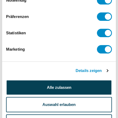
Notwendig
Veränderungsprozess verbessern.
Haben Sie auch Verständnis für die
Präferenzen
Bedenken der Mitarbeiter – viele sind
verunsichert, wenn sich gewohnte Dinge
Statistiken
ändern. Arbeiten Sie eng mit den Interim
Managern zusammen und geben Sie
Marketing
Ihren Mitarbeitern die Möglichkeit direkt
mit dem externen Berater zu
kommunizieren (z. B. im Rahmen von
Details zeigen
Betriebsversammlungen oder
Abteilungsmeetings).
Alle zulassen
Bisherige Abläufe genau
Auswahl erlauben
erörtern