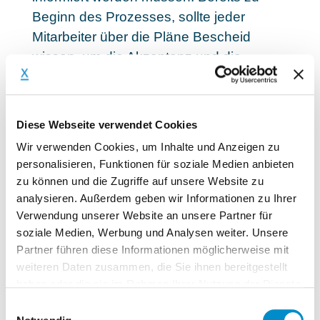
Beginn des Prozesses, sollte jeder
Mitarbeiter über die Pläne Bescheid
wissen, um die Akzeptanz und die
Unterstützung im Unternehmen zu
erhöhen. Legen Sie den Fokus unbedingt
auf die Verbesserungen die Dank des
Diese Webseite verwendet Cookies
Chance Management Prozesses bewirkt
Wir verwenden Cookies, um Inhalte und Anzeigen zu
werden und reduzieren Sie die
personalisieren, Funktionen für soziale Medien anbieten
Aussagen, was bisher nicht optimal
zu können und die Zugriffe auf unsere Website zu
gelaufen ist. Holen Sie Ihre Mitarbeiter mit
analysieren. Außerdem geben wir Informationen zu Ihrer
an Bord und zeigen Sie auf, warum die
Verwendung unserer Website an unsere Partner für
soziale Medien, Werbung und Analysen weiter. Unsere
Änderungen notwendig sind und wie
Partner führen diese Informationen möglicherweise mit
wichtig es ist, mit der Zeit zu gehen und
weiteren Daten zusammen, die Sie ihnen bereitgestellt
die Veränderungen vorzunehmen. Legen
haben oder die sie im Rahmen Ihrer Nutzung der Dienste
Sie den Fokus auf die Punkte, die sich für
gesammelt haben.
Einwilligungsauswahl
die Mitarbeiter durch den