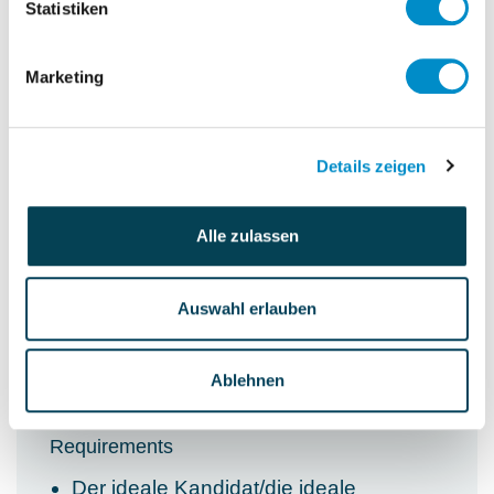
Statistiken
hinsichtlich der Spezifika des
deutschen Arbeitsrechts
Marketing
Personnel accountability
keine
Details zeigen
Budget accountability
Not specified
Alle zulassen
Auswahl erlauben
Requirements & Expertise
Ablehnen
Requirements
Der ideale Kandidat/die ideale