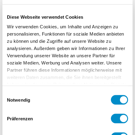
eigenen Stab leiten und operativ steuern.
Die Aufgabe umfasst das volle HR-
Spektrum und verlangt nach einer
Diese Webseite verwendet Cookies
Person, die strategisch und vor allem
Wir verwenden Cookies, um Inhalte und Anzeigen zu
operativ alle Aufgaben des HR
personalisieren, Funktionen für soziale Medien anbieten
zu können und die Zugriffe auf unsere Website zu
Management wahrnimmt:
analysieren. Außerdem geben wir Informationen zu Ihrer
Personalrekrutierung, direkt und in
Verwendung unserer Website an unsere Partner für
Zusammenarbeit mit Dienstleistern
soziale Medien, Werbung und Analysen weiter. Unsere
Partner führen diese Informationen möglicherweise mit
(auch im Rahmen von
weiteren Daten zusammen, die Sie ihnen bereitgestellt
Arbeitnehmerüberlassung)
haben oder die sie im Rahmen Ihrer Nutzung der Dienste
Entwicklung von Prozessen von Grund
gesammelt haben.
Einwilligungsauswahl
auf und Erarbeitung von Grundlagen
Notwendig
für ein starkes Personalwachstum
Zusammenarbeit mit dem Betriebsrat
Präferenzen
Abstimmung und Zusammenarbeit mit
der Konzern-HR-Leitung, Beratung