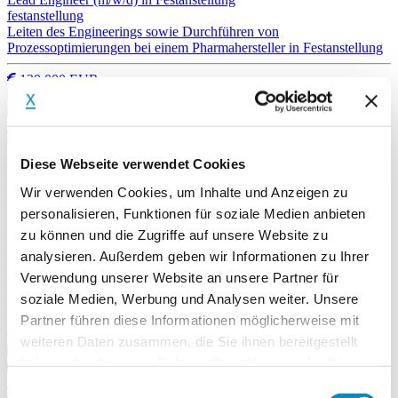
festanstellung
Leiten des Engineerings sowie Durchführen von
Prozessoptimierungen bei einem Pharmahersteller in Festanstellung
120.000 EUR
Pharmazeutische Produkte & Arzneimittel
ab 01.09.2026
Produktion & Technik
Bayern, Deutschland
№ 2343
Diese Webseite verwendet Cookies
27.07.2026
Wir verwenden Cookies, um Inhalte und Anzeigen zu
№ 2343
27.07.2026
personalisieren, Funktionen für soziale Medien anbieten
zu können und die Zugriffe auf unsere Website zu
Head of Process Engineering (m/w/d)
festanstellung
analysieren. Außerdem geben wir Informationen zu Ihrer
Leiten des Bereichs Process Engineering mit hochautomatisierten
Verwendung unserer Website an unsere Partner für
Produktionsprozessen bei einem Medizintechnik-Unternehmen in
soziale Medien, Werbung und Analysen weiter. Unsere
Festanstellung
Partner führen diese Informationen möglicherweise mit
120.000 EUR
weiteren Daten zusammen, die Sie ihnen bereitgestellt
Medizintechnik
haben oder die sie im Rahmen Ihrer Nutzung der Dienste
ab 01.09.2026
Produktion & Technik
gesammelt haben.
Einwilligungsauswahl