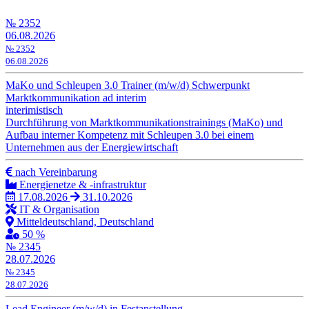
№ 2352
06.08.2026
№ 2352
06.08.2026
MaKo und Schleupen 3.0 Trainer (m/w/d) Schwerpunkt
Marktkommunikation ad interim
interimistisch
Durchführung von Marktkommunikationstrainings (MaKo) und
Aufbau interner Kompetenz mit Schleupen 3.0 bei einem
Unternehmen aus der Energiewirtschaft
nach Vereinbarung
Energienetze & -infrastruktur
17.08.2026
31.10.2026
IT & Organisation
Mitteldeutschland, Deutschland
50 %
№ 2345
28.07.2026
№ 2345
28.07.2026
Lead Engineer (m/w/d) in Festanstellung