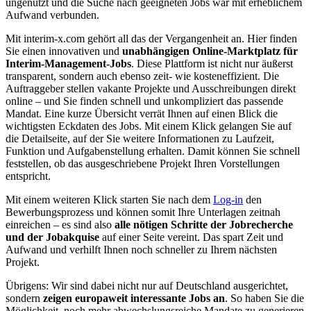
ungenutzt und die Suche nach geeigneten Jobs war mit erheblichem
Aufwand verbunden.
Mit interim-x.com gehört all das der Vergangenheit an. Hier finden
Sie einen innovativen und
unabhängigen Online-Marktplatz für
Interim-Management-Jobs
. Diese Plattform ist nicht nur äußerst
transparent, sondern auch ebenso zeit- wie kosteneffizient. Die
Auftraggeber stellen vakante Projekte und Ausschreibungen direkt
online – und Sie finden schnell und unkompliziert das passende
Mandat. Eine kurze Übersicht verrät Ihnen auf einen Blick die
wichtigsten Eckdaten des Jobs. Mit einem Klick gelangen Sie auf
die Detailseite, auf der Sie weitere Informationen zu Laufzeit,
Funktion und Aufgabenstellung erhalten. Damit können Sie schnell
feststellen, ob das ausgeschriebene Projekt Ihren Vorstellungen
entspricht.
Mit einem weiteren Klick starten Sie nach dem
Log-in
den
Bewerbungsprozess und können somit Ihre Unterlagen zeitnah
einreichen – es sind also
alle nötigen Schritte der Jobrecherche
und der Jobakquise
auf einer Seite vereint. Das spart Zeit und
Aufwand und verhilft Ihnen noch schneller zu Ihrem nächsten
Projekt.
Übrigens: Wir sind dabei nicht nur auf Deutschland ausgerichtet,
sondern
zeigen europaweit interessante Jobs an
. So haben Sie die
Möglichkeit, noch mehr abwechslungsreiche Mandate zu generieren