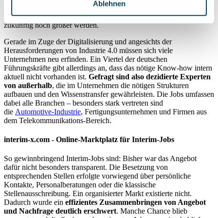
Ablehnen
erfolgreich zu restrukturieren oder Ertragspotentiale besser
auszuschöpfen. Die Bandbreite ist riesig und der Bedarf wird
zukünftig noch größer werden.
Gerade im Zuge der Digitalisierung und angesichts der
Herausforderungen von Industrie 4.0 müssen sich viele
Unternehmen neu erfinden. Ein Viertel der deutschen
Führungskräfte gibt allerdings an, dass das nötige Know-how intern
aktuell nicht vorhanden ist.
Gefragt sind also dezidierte Experten
von außerhalb
, die im Unternehmen die nötigen Strukturen
aufbauen und den Wissenstransfer gewährleisten. Die Jobs umfassen
dabei alle Branchen – besonders stark vertreten sind
die
Automotive-Industrie
, Fertigungsunternehmen und Firmen aus
dem Telekommunikations-Bereich.
interim-x.com - Online-Marktplatz für Interim-Jobs
So gewinnbringend Interim-Jobs sind: Bisher war das Angebot
dafür nicht besonders transparent. Die Besetzung von
entsprechenden Stellen erfolgte vorwiegend über persönliche
Kontakte, Personalberatungen oder die klassische
Stellenausschreibung. Ein organisierter Markt existierte nicht.
Dadurch wurde ein
effizientes Zusammenbringen von Angebot
und Nachfrage deutlich erschwert
. Manche Chance blieb