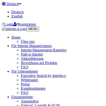
Deutsch
Deutsch
English
Login
Registrieren
MENU
Home
Über uns
Für Interim Manager:innen
Interim Management-Ratgeber
Path to Interim
Akkreditierung
Bewerbung auf Projekte
FAQ
Für Unternehmen
Executive Search by interim-x
Whitepaper
Preise
Kundenstimmen
FAQ
Einsatzgebiete
Automotive
Einkauf, Logistik & SCM