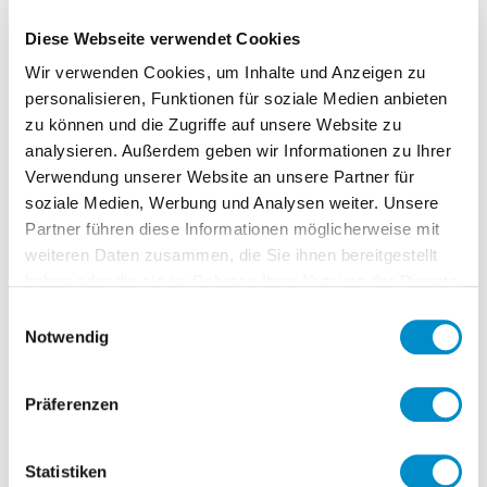
Distributionskanal für Interim
Diese Webseite verwendet Cookies
Management noch nicht systematisch
Wir verwenden Cookies, um Inhalte und Anzeigen zu
genutzt. Eine Alternative ist die Nutzung
personalisieren, Funktionen für soziale Medien anbieten
eines Providers. Eine sehr teure
zu können und die Zugriffe auf unsere Website zu
Alternative, die sicherlich auch weiterhin
analysieren. Außerdem geben wir Informationen zu Ihrer
ihre Legitimation haben wird.
Verwendung unserer Website an unsere Partner für
Beispielsweise bietet Atreus als
soziale Medien, Werbung und Analysen weiter. Unsere
Marktführer unter den Providern
Partner führen diese Informationen möglicherweise mit
weiteren Daten zusammen, die Sie ihnen bereitgestellt
sicherlich einen großartigen Service, dies
haben oder die sie im Rahmen Ihrer Nutzung der Dienste
aber auch zu entsprechenden Preisen.
gesammelt haben.
Einwilligungsauswahl
Wir bieten einen großartigen Service zu
Notwendig
einem Bruchteil der Kosten.
In den Unternehmen findet derzeit ein
Präferenzen
Umdenken statt. Ich beobachte zwei
wesentliche Trends.
Statistiken