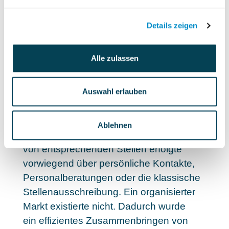
dem Telekommunikations-Bereich.
Details zeigen
Alle zulassen
interim-x.com - Online-Marktplatz für Interim-
Jobs
Auswahl erlauben
So gewinnbringend Interim-Jobs sind:
Bisher war das Angebot dafür nicht
Ablehnen
besonders transparent. Die Besetzung
von entsprechenden Stellen erfolgte
vorwiegend über persönliche Kontakte,
Personalberatungen oder die klassische
Stellenausschreibung. Ein organisierter
Markt existierte nicht. Dadurch wurde
ein
effizientes Zusammenbringen von