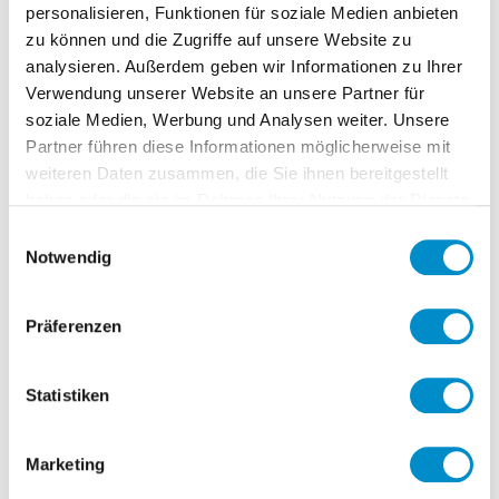
personalisieren, Funktionen für soziale Medien anbieten
noch größer werden.
zu können und die Zugriffe auf unsere Website zu
Gerade im Zuge der Digitalisierung und
analysieren. Außerdem geben wir Informationen zu Ihrer
angesichts der Herausforderungen
Verwendung unserer Website an unsere Partner für
von Industrie 4.0 müssen sich viele
soziale Medien, Werbung und Analysen weiter. Unsere
Partner führen diese Informationen möglicherweise mit
Unternehmen neu erfinden. Ein Viertel
weiteren Daten zusammen, die Sie ihnen bereitgestellt
der deutschen Führungskräfte gibt
haben oder die sie im Rahmen Ihrer Nutzung der Dienste
allerdings an, dass das nötige Know-how
gesammelt haben.
Einwilligungsauswahl
intern aktuell nicht vorhanden ist.
Gefragt
Notwendig
sind also dezidierte Experten von
außerhalb
, die im Unternehmen die
Präferenzen
nötigen Strukturen aufbauen und den
Wissenstransfer gewährleisten. Die Jobs
Statistiken
umfassen dabei alle Branchen –
besonders stark vertreten sind
die
Automotive-Industrie
,
Marketing
Fertigungsunternehmen und Firmen aus