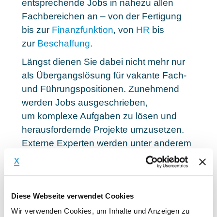
entsprechende Jobs in nahezu allen
Fachbereichen an – von der Fertigung
bis zur
Finanzfunktion
, von
HR
bis
zur
Beschaffung
.
Längst dienen Sie dabei nicht mehr nur
als Übergangslösung für vakante Fach-
und Führungspositionen. Zunehmend
werden Jobs ausgeschrieben,
um
komplexe Aufgaben zu lösen und
herausfordernde Projekte umzusetzen
.
Externe Experten werden unter anderem
gesucht, um Prozesse zu optimieren,
Unternehmen erfolgreich zu
restrukturieren oder Ertragspotentiale
Diese Webseite verwendet Cookies
besser auszuschöpfen. Die Bandbreite
ist riesig und der Bedarf wird zukünftig
Wir verwenden Cookies, um Inhalte und Anzeigen zu