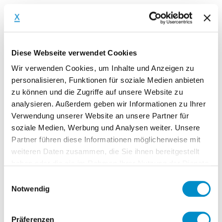
(3) Zweck
Der Zweck der Datenverarbeitung liegt in der
Diese Webseite verwendet Cookies
Bereitstellung der Funktionen und Dienste
Wir verwenden Cookies, um Inhalte und Anzeigen zu
unserer Webseite.
personalisieren, Funktionen für soziale Medien anbieten
Im Zweck liegt gleichzeitig auch unser
zu können und die Zugriffe auf unsere Website zu
berechtigtes Interesse.
analysieren. Außerdem geben wir Informationen zu Ihrer
Verwendung unserer Website an unsere Partner für
soziale Medien, Werbung und Analysen weiter. Unsere
Partner führen diese Informationen möglicherweise mit
(4) Speicherdauer
weiteren Daten zusammen, die Sie ihnen bereitgestellt
In der Regel für die Dauer der jeweiligen
haben oder die sie im Rahmen Ihrer Nutzung der Dienste
Sitzung, sofern sich aus den Detailinformationen
gesammelt haben.
Einwilligungsauswahl
der Auflistung der von uns genutzten technisch-
Notwendig
notwendigen Cookies nichts anderes ergibt.
Präferenzen