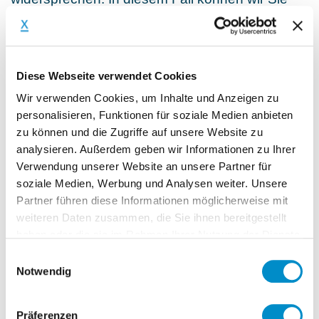
jedoch nicht weitervermitteln. Alle
personenbezogenen Daten, die im Zuge der
Personalvermittlung gespeichert wurden,
Diese Webseite verwendet Cookies
werden in diesem Fall gelöscht.
Wir verwenden Cookies, um Inhalte und Anzeigen zu
personalisieren, Funktionen für soziale Medien anbieten
zu können und die Zugriffe auf unsere Website zu
analysieren. Außerdem geben wir Informationen zu Ihrer
d. Vorstellung anonymisierter Profile bei
Verwendung unserer Website an unsere Partner für
soziale Medien, Werbung und Analysen weiter. Unsere
unseren Kunden (Matching)
Partner führen diese Informationen möglicherweise mit
(1) Beschreibung und Umfang
weiteren Daten zusammen, die Sie ihnen bereitgestellt
haben oder die sie im Rahmen Ihrer Nutzung der Dienste
Wir bieten unseren Kunden auf unserer
gesammelt haben.
Einwilligungsauswahl
Webseite die Möglichkeit an, anonymisierte
Notwendig
Personenprofile zu erhalten. Die dabei von den
Kunden übermittelte Projektbeschreibung prüfen
Präferenzen