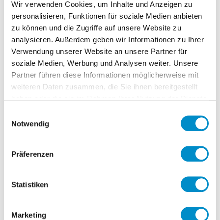
die
kommunikative Brücke
zwischen
Wir verwenden Cookies, um Inhalte und Anzeigen zu
Abteilungen und Teams und blicken aus
personalisieren, Funktionen für soziale Medien anbieten
unbefangener Perspektive auf etablierte
zu können und die Zugriffe auf unsere Website zu
analysieren. Außerdem geben wir Informationen zu Ihrer
Prozesse und Strukturen. Unsere
Verwendung unserer Website an unsere Partner für
Expert:innen identifizieren Schwächen
soziale Medien, Werbung und Analysen weiter. Unsere
und Potenziale und agieren je nach
Partner führen diese Informationen möglicherweise mit
Bedarf
fachgebiets- und
weiteren Daten zusammen, die Sie ihnen bereitgestellt
abteilungsübergreifend
, um ganzheitliche
haben oder die sie im Rahmen Ihrer Nutzung der Dienste
Lösungen anzubieten und alle Beteiligten
gesammelt haben.
Einwilligungsauswahl
Notwendig
einzubinden.
Präferenzen
Statistiken
Interim Manager:innen für alle
Geschäftsbereiche – bei interim-x.com
Marketing