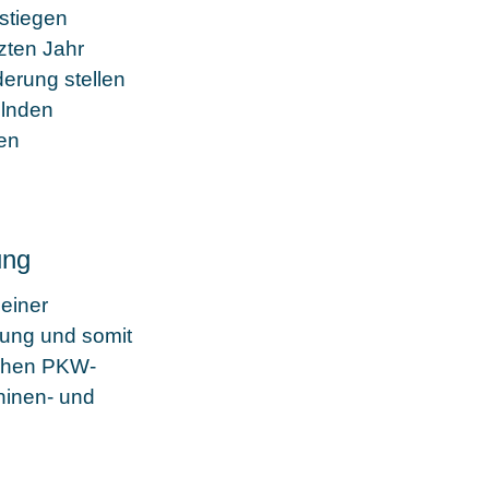
 stiegen
zten Jahr
erung stellen
elnden
len
ung
einer
ung und somit
schen PKW-
hinen- und