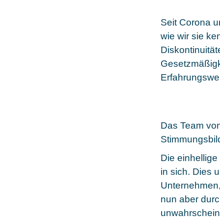
Seit Corona un
wie wir sie k
Diskontinuitä
Gesetzmäßigk
Erfahrungswer
Das Team von i
Stimmungsbild
Die einhellige
in sich. Dies 
Unternehmen, 
nun aber durc
unwahrscheinl