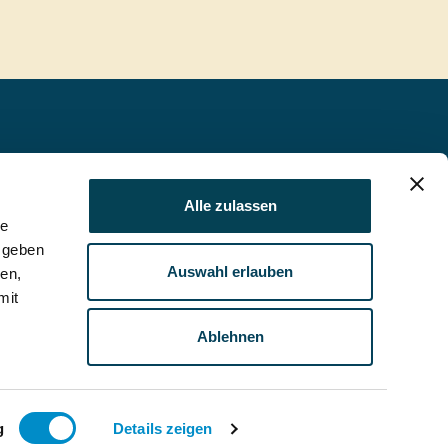
Impressum
Datenschutz
Alle zulassen
le
AGB
 geben
Auswahl erlauben
ien,
Kontakt
mit
r
Ablehnen
g
Details zeigen