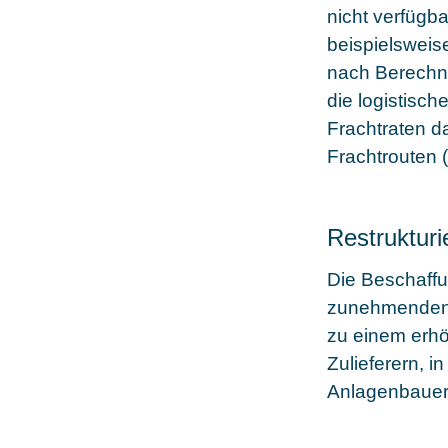
nicht verfügb
beispielsweis
nach Berechn
die logistisc
Frachtraten da
Frachtrouten (
Restrukturi
Die Beschaffu
zunehmenden 
zu einem erhö
Zulieferern, 
Anlagenbauer