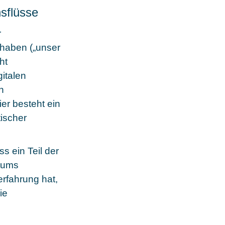
nsflüsse
r
 haben („unser
ht
gitalen
n
er besteht ein
tischer
s ein Teil der
tums
erfahrung hat,
ie