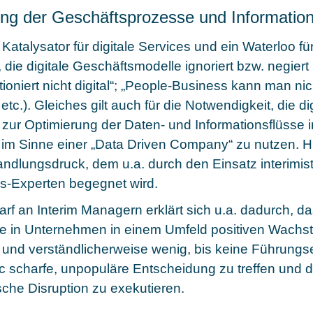
rung der Geschäftsprozesse und Informatio
 Katalysator für digitale Services und ein Waterloo fü
die digitale Geschäftsmodelle ignoriert bzw. negiert
ioniert nicht digital“; „People-Business kann man nic
, etc.). Gleiches gilt auch für die Notwendigkeit, die di
 zur Optimierung der Daten- und Informationsflüsse i
m Sinne einer „Data Driven Company“ zu nutzen. Hi
andlungsdruck, dem u.a. durch den Einsatz interimis
ngs-Experten begegnet wird.
f an Interim Managern erklärt sich u.a. dadurch, das
te in Unternehmen in einem Umfeld positiven Wachs
st, und verständlicherweise wenig, bis keine Führungs
 scharfe, unpopuläre Entscheidung zu treffen und d
che Disruption zu exekutieren.