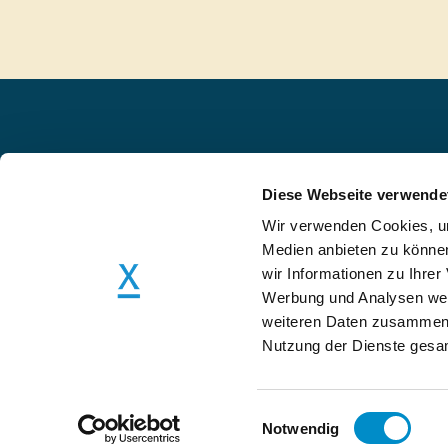
interim-x.com
ist der unabhängige M
Diese Webseite verwende
die stark wachsende Interim Mana
Branche. Wir verbinden Interim Ma
Wir verwenden Cookies, um
und Unternehmen und bieten dabe
Medien anbieten zu können
Qualität, maximale Effizienz und g
wir Informationen zu Ihre
Zuverlässigkeit.
Werbung und Analysen weit
weiteren Daten zusammen, 
Copyright © Interim Excellence G
Nutzung der Dienste gesa
Einwilligungsauswahl
Notwendig