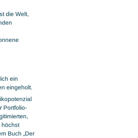
t die Welt,
enden
wonnene
ich ein
n eingeholt.
sikopotenzial
 Portfolio-
itimierten,
t höchst
nem Buch „Der