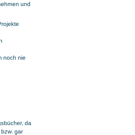
ernehmen und
Projekte
n
m noch nie
agsbücher, da
 bzw. gar