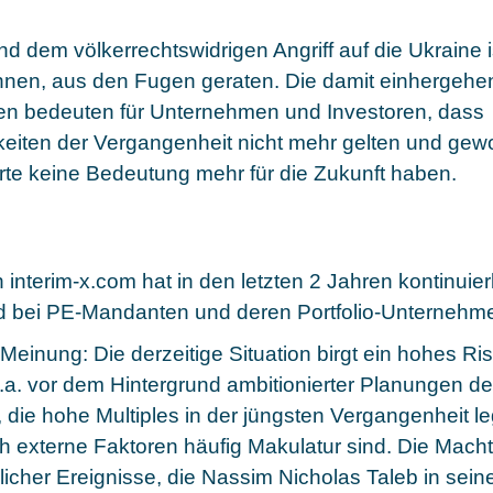
d dem völkerrechtswidrigen Angriff auf die Ukraine is
ennen, aus den Fugen geraten. Die damit einhergeh
ten bedeuten für Unternehmen und Investoren, dass
eiten der Vergangenheit nicht mehr gelten und ge
te keine Bedeutung mehr für die Zukunft haben.
nterim-x.com hat in den letzten 2 Jahren kontinuierl
 bei PE-Mandanten und deren Portfolio-Unternehme
 Meinung: Die derzeitige Situation birgt ein hohes Ri
u.a. vor dem Hintergrund ambitionierter Planungen der
die hohe Multiples in der jüngsten Vergangenheit leg
h externe Faktoren häufig Makulatur sind. Die Mach
icher Ereignisse, die Nassim Nicholas Taleb in sei