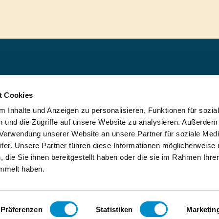
Über uns
arktplatz für
t Cookies
gement-
Blog
nager:innen
 Inhalte und Anzeigen zu personalisieren, Funktionen für sozia
FAQ
i höchste
 und die Zugriffe auf unsere Website zu analysieren. Außerdem
rößte
r Verwendung unserer Website an unsere Partner für soziale Med
er. Unsere Partner führen diese Informationen möglicherweise 
die Sie ihnen bereitgestellt haben oder die sie im Rahmen Ihre
mbH 2026
mmelt haben.
Präferenzen
Statistiken
Marketin