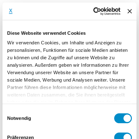
Vertragsstrafen in Projektverträgen
Nicht zu verwechseln ist der pauschale
Diese Webseite verwendet Cookies
Schadenersatz mit der vom Prinzip her
ähnlichen Vertragsstrafe. Letztere wird
Wir verwenden Cookies, um Inhalte und Anzeigen zu
personalisieren, Funktionen für soziale Medien anbieten
zwar ebenfalls im Projektvertrag
zu können und die Zugriffe auf unsere Website zu
vereinbart, allerdings handelt es sich
analysieren. Außerdem geben wir Informationen zu Ihrer
dabei um eine fixe Summe, die bei nicht
Verwendung unserer Website an unsere Partner für
Eintreten einer vertraglichen Verpflichtung
soziale Medien, Werbung und Analysen weiter. Unsere
an den Auftraggeber gezahlt wird –
Partner führen diese Informationen möglicherweise mit
unabhängig davon, ob ein konkreter
weiteren Daten zusammen, die Sie ihnen bereitgestellt
haben oder die sie im Rahmen Ihrer Nutzung der Dienste
Schaden entstanden ist oder nicht.
gesammelt haben.
Einwilligungsauswahl
Auf diese Form der Strafe wird dann
Notwendig
zurückgegriffen, wenn es für den
Auftraggeber besonders wichtig ist, dass
Präferenzen