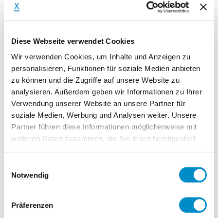
wechseln – einen tatsächlichen Wechsel
des Finanzinstituts nehmen aber nur ein
bis zwei Prozent vor. Die Banken müssen
Diese Webseite verwendet Cookies
sich also darauf fokussieren, ihren
Wir verwenden Cookies, um Inhalte und Anzeigen zu
Kunden ein positives Serviceerlebnis zu
personalisieren, Funktionen für soziale Medien anbieten
bieten
und diese an sich zu binden.
zu können und die Zugriffe auf unsere Website zu
Hierbei ist die Integration von neuen
analysieren. Außerdem geben wir Informationen zu Ihrer
Technologien in bestehende Strukturen
Verwendung unserer Website an unsere Partner für
und Prozesse essentiell. Gelingt dies,
soziale Medien, Werbung und Analysen weiter. Unsere
Partner führen diese Informationen möglicherweise mit
haben traditionelle Banken durch ihre
weiteren Daten zusammen, die Sie ihnen bereitgestellt
Kundenbasis sowie die verfügbaren
haben oder die sie im Rahmen Ihrer Nutzung der Dienste
Kundendaten einen klaren
gesammelt haben.
Einwilligungsauswahl
Wettbewerbsvorteil gegenüber FinTechs.
Notwendig
Datenanalyse ist der
Präferenzen