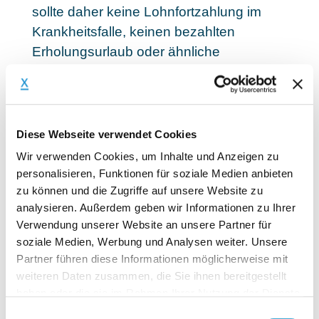
sollte daher keine Lohnfortzahlung im
Krankheitsfalle, keinen bezahlten
Erholungsurlaub oder ähnliche
arbeitnehmertypischen
Risikobeschränkungen vorsehen und ein
Entgelt nur für tatsächlich geleistete
Arbeit gewähren.
Diese Webseite verwendet Cookies
Wir verwenden Cookies, um Inhalte und Anzeigen zu
Weiteres wichtiges Indiz für eine
personalisieren, Funktionen für soziale Medien anbieten
abhängige Beschäftigung ist die
zu können und die Zugriffe auf unsere Website zu
Weisungsgebundenheit. Aufgrund der
analysieren. Außerdem geben wir Informationen zu Ihrer
gesetzlichen Weisungsgebundenheit
Verwendung unserer Website an unsere Partner für
eines GmbH-(Fremd-)Geschäftsführers
soziale Medien, Werbung und Analysen weiter. Unsere
gegenüber den Gesellschaftern tendieren
Partner führen diese Informationen möglicherweise mit
weiteren Daten zusammen, die Sie ihnen bereitgestellt
Steuerbehörden und
haben oder die sie im Rahmen Ihrer Nutzung der Dienste
Sozialversicherungsträger dazu, von
gesammelt haben.
Einwilligungsauswahl
einer abhängigen Beschäftigung