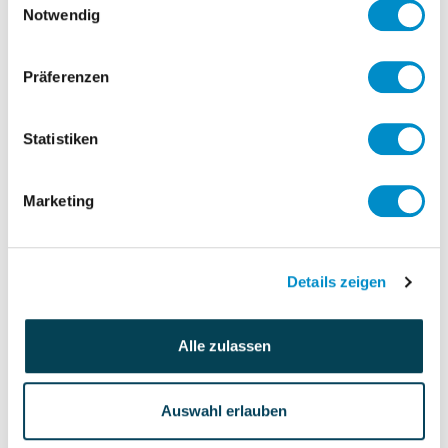
Notwendig
auszugehen. Wie, wo, wann und in
welchem Umfang ein Interim Manager
Präferenzen
seine Dienstleistung erbringt, sollte daher
nach Möglichkeit weitgehend durch
diesen selbst bestimmt werden können.
Statistiken
Ein weiteres Indiz gegen das Vorliegen
Marketing
einer abhängigen Beschäftigung ist,
wenn die geschuldete Leistung nicht
ausschließlich durch den Interim
Details zeigen
Manager zu erbringen wäre, sondern
dieser zur Erfüllung seiner Pflichten
Hilfspersonen hinzuziehen dürften.
Alle zulassen
Entscheidend für die rechtliche
Einordnung der Leistung des Interim
Auswahl erlauben
Managers ist nicht der Vertrag, sondern