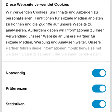
Diese Webseite verwendet Cookies
Steuerung und fachliche Leitung des QM
Workstreams im Rahmen einer SAP
Wir verwenden Cookies, um Inhalte und Anzeigen zu
personalisieren, Funktionen für soziale Medien anbieten
S/4HANA Implementierung.
zu können und die Zugriffe auf unsere Website zu
analysieren. Außerdem geben wir Informationen zu Ihrer
Verwendung unserer Website an unsere Partner für
Kernaufgaben:
soziale Medien, Werbung und Analysen weiter. Unsere
Steuerung und fachliche Leitung des
Partner führen diese Informationen möglicherweise mit
weiteren Daten zusammen, die Sie ihnen bereitgestellt
Workstreams im Rahmen einer SAP
haben oder die sie im Rahmen Ihrer Nutzung der Dienste
S/4HANA Implementierung
gesammelt haben.
Einwilligungsauswahl
Design und Spezifikation von Level 5
Notwendig
Prozessen (Aktivitätenebene) im
Rahmen von Workshops
Präferenzen
Ableitung der fachlichen
Anforderungen und Erstellung von
detaillierten Fachkonzepten für SAP
Statistiken
S/4HANA