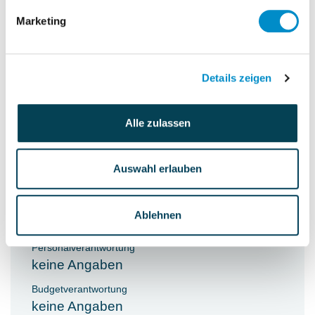
Identifikation von RICEFW Objekten
Marketing
und Erstellung der jeweiligen
fachlichen Spezifikation
Ableitung von Stammdatenstrukturen
Details zeigen
und -anforderungen entlang des
Prozesses
Alle zulassen
Qualitätssicherung und
Fachbereichsunterstützung im Zuge
Auswahl erlauben
der weiteren Implementierung (Testing,
Migration etc.)
Ablehnen
Personalverantwortung
keine Angaben
Budgetverantwortung
keine Angaben