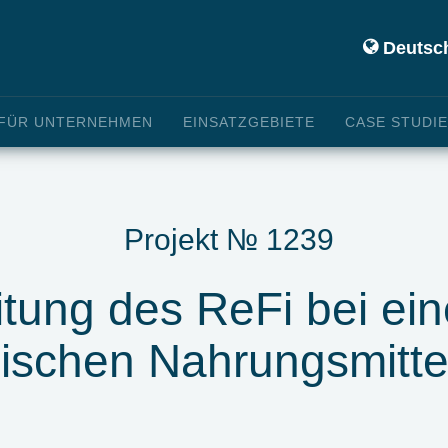
Deutsc
FÜR UNTERNEHMEN
EINSATZGEBIETE
CASE STUDI
Projekt № 1239
itung des ReFi bei ei
dischen Nahrungsmittel