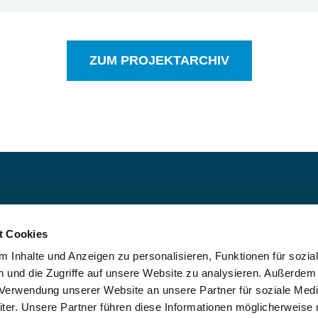
ZUM PROJEKTARCHIV
Über uns
arktplatz für
t Cookies
gement-
Blog
nager:innen
 Inhalte und Anzeigen zu personalisieren, Funktionen für sozia
FAQ
i höchste
 und die Zugriffe auf unsere Website zu analysieren. Außerdem
rößte
r Verwendung unserer Website an unsere Partner für soziale Med
er. Unsere Partner führen diese Informationen möglicherweise 