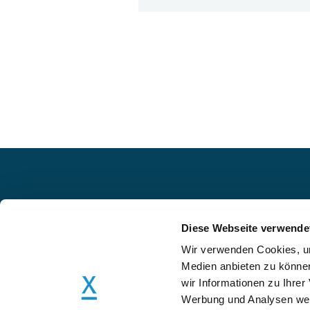
interim-x.com
ist der unabhängige M
Diese Webseite verwende
die stark wachsende Interim Mana
Branche. Wir verbinden Interim Ma
Wir verwenden Cookies, um
und Unternehmen und bieten dabe
Medien anbieten zu können
Qualität, maximale Effizienz und g
wir Informationen zu Ihre
Zuverlässigkeit.
Werbung und Analysen weit