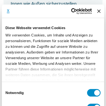
Innen wie Außen sicherzustellen.
Zu den Laufenden operativen Tätigkeiten
Diese Webseite verwendet Cookies
gehören:
Wir verwenden Cookies, um Inhalte und Anzeigen zu
Wöchentliche Kontrolle des
personalisieren, Funktionen für soziale Medien anbieten
Salesforecasts auf Datenaktualität,
zu können und die Zugriffe auf unsere Website zu
Vollständigkeit und Zielkonformität,
analysieren. Außerdem geben wir Informationen zu Ihrer
insbesondere hinsichtlich der
Verwendung unserer Website an unsere Partner für
Auftragswahrscheinlichkeit und –höhe,
soziale Medien, Werbung und Analysen weiter. Unsere
Partner führen diese Informationen möglicherweise mit
sowie der fristgerechten Stellung von
weiteren Daten zusammen, die Sie ihnen bereitgestellt
Abschlags-, Schluss- und
haben oder die sie im Rahmen Ihrer Nutzung der Dienste
Zusatzrechnungen
gesammelt haben.
Einwilligungsauswahl
Planung, Umsetzung und Optimierung
Notwendig
des Einsatzes von Personal, Budget
und Arbeitsinhalten (Vorbereitung des