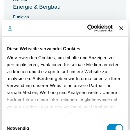
Energie & Bergbau
Funktion
IT & Organisation
Leistung
Projektmanagement
Diese Webseite verwendet Cookies
Wir verwenden Cookies, um Inhalte und Anzeigen zu
personalisieren, Funktionen für soziale Medien anbieten
zu können und die Zugriffe auf unsere Website zu
analysieren. Außerdem geben wir Informationen zu Ihrer
Aufgaben & Ziele
Verwendung unserer Website an unsere Partner für
soziale Medien, Werbung und Analysen weiter. Unsere
Partner führen diese Informationen möglicherweise mit
Aufgabenstellung
weiteren Daten zusammen, die Sie ihnen bereitgestellt
Unser Mandant, eine renommierte
haben oder die sie im Rahmen Ihrer Nutzung der Dienste
Unternehmensberatung, sucht einen
gesammelt haben.
Einwilligungsauswahl
Experten (m/w/d) für die IT TOM
Notwendig