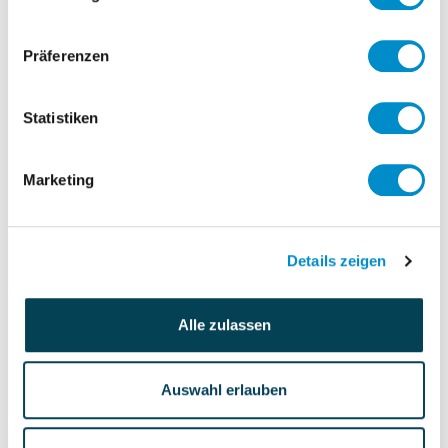
Beratung, um die Verlagerung der
Trading IT in den Fachbereichen zu
Präferenzen
unterstützen.
Statistiken
Aufgabe:
Marketing
Unterstützung der Verlagerung der
bisher zentralen IT in den Fachbereich
Sicherstellung eines reibungslosen,
Details zeigen
effizienten Betrieb der IT-Services
Alle zulassen
Auswahl erlauben
Personalverantwortung