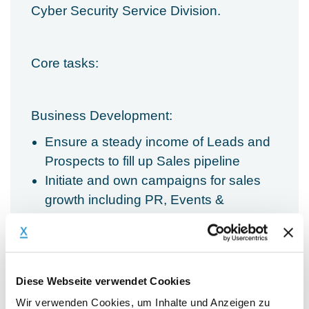
Cyber Security Service Division.
Core tasks:
Business Development:
Ensure a steady income of Leads and
Prospects to fill up Sales pipeline
Initiate and own campaigns for sales
growth including PR, Events &
Advertising
Partner Management: identify potential
external partners to complement and
expand the CyberCompare eco-
Diese Webseite verwendet Cookies
system
Wir verwenden Cookies, um Inhalte und Anzeigen zu