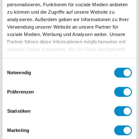
Sales Calls and offerings
personalisieren, Funktionen für soziale Medien anbieten
Product Owner CRM: Further
zu können und die Zugriffe auf unsere Website zu
analysieren. Außerdem geben wir Informationen zu Ihrer
development of the CRM system used
Verwendung unserer Website an unsere Partner für
in close cooperation with sales and
soziale Medien, Werbung und Analysen weiter. Unsere
marketing
Partner führen diese Informationen möglicherweise mit
Supporting the data-based optimization
weiteren Daten zusammen, die Sie ihnen bereitgestellt
of marketing and sales processes from
haben oder die sie im Rahmen Ihrer Nutzung der Dienste
lead generation to after-sales services
gesammelt haben.
Einwilligungsauswahl
incl. KPI-based dashboards (CPL,
Notwendig
CAC, CLV)
Understand the market with various
Präferenzen
categories, customers in IT and
security departments
Statistiken
Marketing