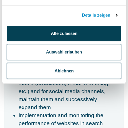
Online Marketing:
Planning, implementation, and
Details zeigen
optimization of all online marketing
measures together with an existing
Alle zulassen
team and contribute significantly to the
further development of the website as
well as to the creation of topic-specific
Auswahl erlauben
landing pages
Creating editorial plans as well as
Ablehnen
content for digital communication
media (newsletters, e-mail marketing,
etc.) and for social media channels,
maintain them and successively
expand them
Implementation and monitoring the
performance of websites in search