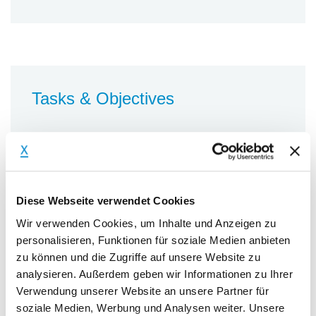
Tasks & Objectives
Tasks
Leitung eines Teams von
Entwicklerinnnen und Entwicklern im
Diese Webseite verwendet Cookies
Bereich der Leistungselektronik, mit
folgenden Aufgabenspektrum:
Wir verwenden Cookies, um Inhalte und Anzeigen zu
personalisieren, Funktionen für soziale Medien anbieten
Hardwarentwicklung von
zu können und die Zugriffe auf unsere Website zu
hochintegrierten Motorwechselrichtern
analysieren. Außerdem geben wir Informationen zu Ihrer
Konzeption und Entwicklung
Verwendung unserer Website an unsere Partner für
soziale Medien, Werbung und Analysen weiter. Unsere
elektronischer Schaltungen für