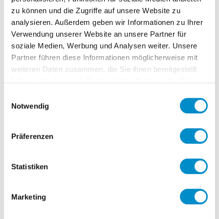
Überwachung und Pflege der
zu können und die Zugriffe auf unsere Website zu
elektronischen Zeiterfassung
analysieren. Außerdem geben wir Informationen zu Ihrer
Verwendung unserer Website an unsere Partner für
(Datenpflege Zeitwirtschaft) für einen
soziale Medien, Werbung und Analysen weiter. Unsere
zugewiesenen
Partner führen diese Informationen möglicherweise mit
Mitarbeiter-/Betreuungsbereich,
weiteren Daten zusammen, die Sie ihnen bereitgestellt
planen und überwachen von Terminen,
haben oder die sie im Rahmen Ihrer Nutzung der Dienste
vorbereiten und auswerten von
gesammelt haben.
Einwilligungsauswahl
Personalveränderungen,
Notwendig
Durchführen SV-rechtlicher
Beurteilungen,
Präferenzen
Überwachung und Pflege der
elektronischen
Statistiken
Behördenkommunikation ( EEL, AAG,
ELStAM etc.),
Marketing
Bearbeitung von Anfragen von
Mitarbeitern, Führungskräften und