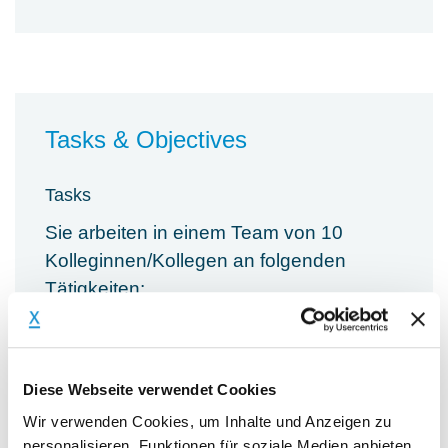
Tasks & Objectives
Tasks
Sie arbeiten in einem Team von 10
Kolleginnen/Kollegen an folgenden
Tätigkeiten:
Vorbereiten und Umsetzen von
Personalmaßnahmen
(Stammdatenpflege -> Eintritte,
Diese Webseite verwendet Cookies
Austritte, arbeitsvertragliche
Wir verwenden Cookies, um Inhalte und Anzeigen zu
Änderungen, Entgeltänderungen etc.),
personalisieren, Funktionen für soziale Medien anbieten