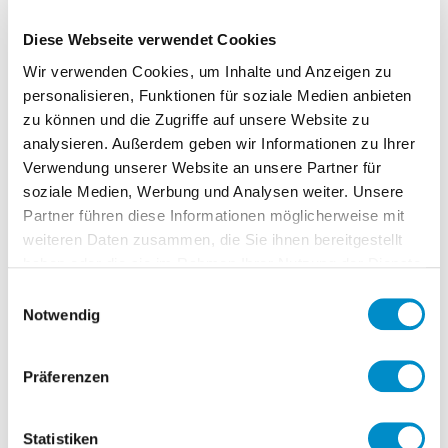
Der Stelleninhaber berichtet direkt an den
Diese Webseite verwendet Cookies
Head of Group Services & Infrastructure.
Wir verwenden Cookies, um Inhalte und Anzeigen zu
personalisieren, Funktionen für soziale Medien anbieten
zu können und die Zugriffe auf unsere Website zu
Im Rahmen von definierten
analysieren. Außerdem geben wir Informationen zu Ihrer
Verwendung unserer Website an unsere Partner für
Beschaffungsprojekten sollen durch den
soziale Medien, Werbung und Analysen weiter. Unsere
Kandidaten Ausschreibungen,
Partner führen diese Informationen möglicherweise mit
Verhandlungen und Vergabeszenarien
weiteren Daten zusammen, die Sie ihnen bereitgestellt
definiert und umgesetzt werden. Es wird
haben oder die sie im Rahmen Ihrer Nutzung der Dienste
erwartet, dass mehrere Projekte parallel
gesammelt haben.
Einwilligungsauswahl
umgesetzt werden, insbesondere zu den
Notwendig
Bereichen Ladenbau (aktuell ca. 30
Lieferanten), Shop Floor Maintenance
Präferenzen
und Reinigung der Store.
Statistiken