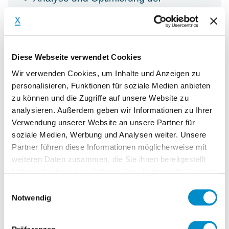
Produktionsabläufe, sowie der Supply
Chain im Unternehmen,
Standortanalyse
Analyse der aktuellen Logistik zum
Diese Webseite verwendet Cookies
Kunden, Rückholung der Container
Wir verwenden Cookies, um Inhalte und Anzeigen zu
und permanente Optimierung der
personalisieren, Funktionen für soziale Medien anbieten
Logistik
zu können und die Zugriffe auf unsere Website zu
analysieren. Außerdem geben wir Informationen zu Ihrer
Entwicklung von
Verwendung unserer Website an unsere Partner für
Einsparungspotenzialen (z. B.
soziale Medien, Werbung und Analysen weiter. Unsere
Logistikkosten, Standortkosten)
Partner führen diese Informationen möglicherweise mit
Entscheidung über
weiteren Daten zusammen, die Sie ihnen bereitgestellt
Investitionsvorhaben
haben oder die sie im Rahmen Ihrer Nutzung der Dienste
(Produktionsstätten international),
gesammelt haben.
Einwilligungsauswahl
Notwendig
versus Outsourcing
Unterstützung der Integration neuer
Standorte bei möglichen Zukäufen