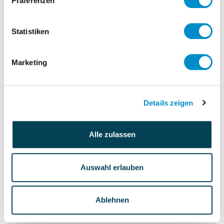
Präferenzen
Es wird mit einem Einsatz von ca. 12
Monaten gerechnet, ca. 2-3 Tage pro
Statistiken
Woche.
Marketing
Da das Unternehmen internationale
Standorte hat, wird die Aufgabe mit
Details zeigen
Reisetätigkeit verbunden sein. Der
Hauptsitz ist im süddeutschen Raum.
Alle zulassen
Personnel accountability
Auswahl erlauben
Not specified
Budget accountability
Ablehnen
Not specified