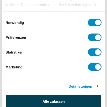
weiteren Daten zusammen, die Sie ihnen bereitgestellt
haben oder die sie im Rahmen Ihrer Nutzung der Dienste
Kernaufgaben:
gesammelt haben.
Einwilligungsauswahl
Leitung der Bereiche Finance &
Notwendig
Controlling sowie Berichterstattung an
die internationale Konzernleitung
Präferenzen
Mitwirkung bei der Erstellung des
Jahresabschlusses nach HGB
Statistiken
Erstellen der jährlichen Budgets und
unterjähriger Forecasts
Durchführen von Analysen nach
Marketing
Vorgabe der Konzernmutter
Unterstützung bei der Integration von
Details zeigen
PowerBI im Finance & Controlling
Alle zulassen