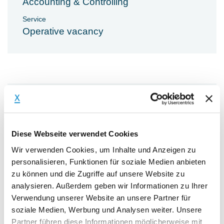
Accounting & Controlling
Service
Operative vacancy
Tasks & Objectives
Tasks
Diese Webseite verwendet Cookies
Wir verwenden Cookies, um Inhalte und Anzeigen zu
Für unseren Kunden, ein
personalisieren, Funktionen für soziale Medien anbieten
mittelständisches Unternehmen der
zu können und die Zugriffe auf unsere Website zu
Lebensmittelindustrie, suchen wir ab
analysieren. Außerdem geben wir Informationen zu Ihrer
sofort eine Leitung Finance & Controlling
Verwendung unserer Website an unsere Partner für
(m/w/d).
soziale Medien, Werbung und Analysen weiter. Unsere
Partner führen diese Informationen möglicherweise mit