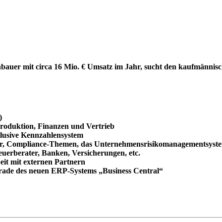
auer mit circa 16 Mio. € Umsatz im Jahr, sucht den kaufmännisch
)
Produktion, Finanzen und Vertrieb
klusive Kennzahlensystem
ter, Compliance-Themen, das Unternehmensrisikomanagementsyst
euerberater, Banken, Versicherungen, etc.
it mit externen Partnern
rade des neuen ERP-Systems „Business Central“