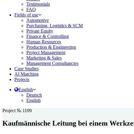
Testimonials
FAQ
Fields of use
Automotive
Purchasing, Logistics & SCM
Private Equity
Finance & Controlling
Human Resources
Production & Engineering
Project Management
Marketing & Sales
Management Consultancies
Case Studies
AI Matching
Projects
English
Deutsch
English
Project № 1109
Kaufmännische Leitung bei einem Werkze