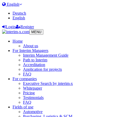
English
Deutsch
English
Login
Register
MENU
Home
About us
For Interim Managers
Interim Management Guide
Path to Interim
Accreditation
Application for projects
FAQ
For companies
Executive Search by interim-x
Whitepaper
Pricing
Testimonials
FAQ
Fields of use
Automotive
Purchasing, Logistics & SCM