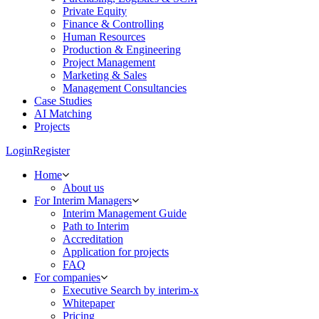
Private Equity
Finance & Controlling
Human Resources
Production & Engineering
Project Management
Marketing & Sales
Management Consultancies
Case Studies
AI Matching
Projects
Login
Register
Home
About us
For Interim Managers
Interim Management Guide
Path to Interim
Accreditation
Application for projects
FAQ
For companies
Executive Search by interim-x
Whitepaper
Pricing