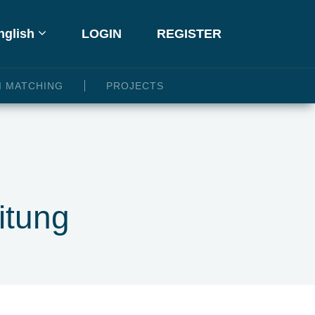
glish
LOGIN
REGISTER
I MATCHING
PROJECTS
itung