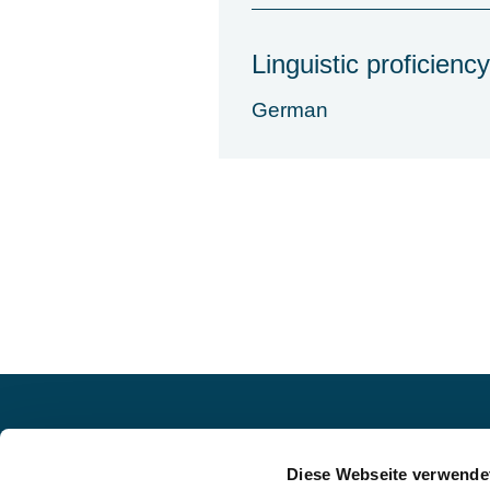
Linguistic proficiency
German
Diese Webseite verwende
interim-x.com
is the independent ma