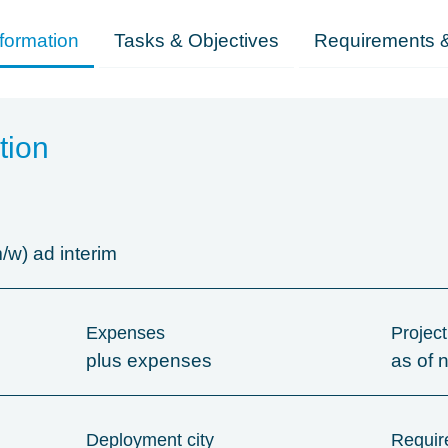
formation
Tasks & Objectives
Requirements &
tion
/w) ad interim
Expenses
Project
plus expenses
as of 
Deployment city
Require