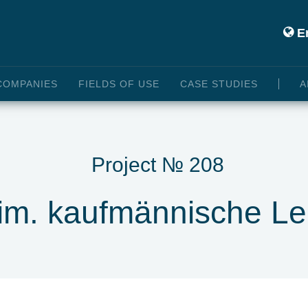
En
COMPANIES
FIELDS OF USE
CASE STUDIES
A
Project № 208
rim. kaufmännische Le