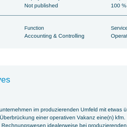
Not published
100 %
Function
Servic
Accounting & Controlling
Opera
ves
liunternehmen im produzierenden Umfeld mit etwas 
r Überbrückung einer operativen Vakanz eine(n) kfm. L
d Rechnungswesen idealerweise bei produzierenden