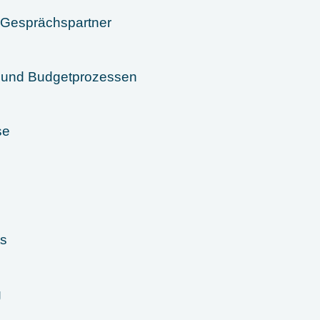
r Gesprächspartner
- und Budgetprozessen
se
ts
g