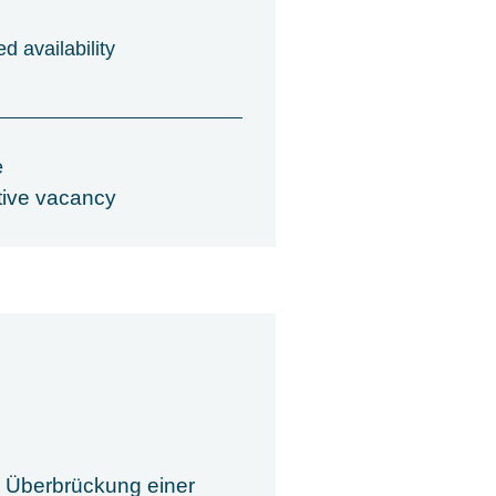
d availability
e
tive vacancy
r Überbrückung einer