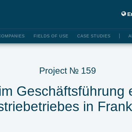
En
COMPANIES
FIELDS OF USE
CASE STUDIES
A
Project № 159
rim Geschäftsführung 
striebetriebes in Frank