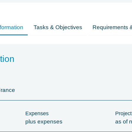
formation
Tasks & Objectives
Requirements &
tion
France
Expenses
Project
plus expenses
as of 