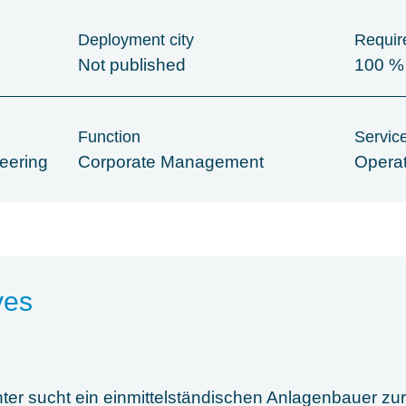
Deployment city
Require
Not published
100 %
Function
Servic
eering
Corporate Management
Opera
ves
hter sucht ein einmittelständischen Anlagenbauer zu