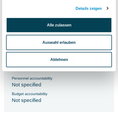
Präsentationserstellung für das
Details zeigen
Management
Mitwirkung am Forecast
Alle zulassen
Ansprechpartner für die Business Unit
Auswahl erlauben
Manager, Regionalvertriebsleiter und
Produktmanager im Tagesgeschäft
Ablehnen
Personnel accountability
Not specified
Budget accountability
Not specified