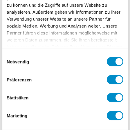
der gewährten Rabatte
zu können und die Zugriffe auf unsere Website zu
Überwachung des Volumens der
analysieren. Außerdem geben wir Informationen zu Ihrer
Verwendung unserer Website an unsere Partner für
getätigten Investitionen in den
soziale Medien, Werbung und Analysen weiter. Unsere
Gerätebeständen
Partner führen diese Informationen möglicherweise mit
Ad-Hoc Analysen
weiteren Daten zusammen, die Sie ihnen bereitgestellt
Mitwirkung an Monats-, Quartals- und
haben oder die sie im Rahmen Ihrer Nutzung der Dienste
Jahresabschlüssen
gesammelt haben.
Einwilligungsauswahl
Notwendig
Umbuchungen und
Korrekturbuchungen durchführen
(Kostenstellenumlagen,
Präferenzen
Kostenstellenverrechnungen)
Bedienungen der
Statistiken
Konsolidierungenssoftware "EPM /
Hyperion"
Marketing
Bilanzierung von Rückstellungen
Vorbereitung der Zahlen,