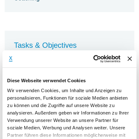
Tasks & Objectives
Tasks
Das Unternehmen modularisiert sein
Diese Webseite verwendet Cookies
Hauptprodukt grundlegend. Durch eine
Wir verwenden Cookies, um Inhalte und Anzeigen zu
digitale Konfigurationsunterstützung
personalisieren, Funktionen für soziale Medien anbieten
werden die technischen und
zu können und die Zugriffe auf unsere Website zu
kommerziellen Angebots- und
analysieren. Außerdem geben wir Informationen zu Ihrer
Auftragabklärungen erleichtert. Die heute
Verwendung unserer Website an unsere Partner für
im HQ und bei den Töchtern üblichen,
soziale Medien, Werbung und Analysen weiter. Unsere
umfangreichen technischen und
Partner führen diese Informationen möglicherweise mit