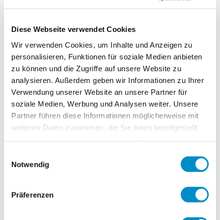
Großteil seiner Anlagen.
Im Zuge der Weiterentwicklung des
Diese Webseite verwendet Cookies
Unternehmens wird ein COO gesucht,
Wir verwenden Cookies, um Inhalte und Anzeigen zu
der folgende Bereiche verantwortet:
personalisieren, Funktionen für soziale Medien anbieten
Einkauf & Supply Chain
zu können und die Zugriffe auf unsere Website zu
F&E, Konstruktion sowie Montage
analysieren. Außerdem geben wir Informationen zu Ihrer
Verwendung unserer Website an unsere Partner für
Zentralbereiche: ReFi / Controlling / HR
soziale Medien, Werbung und Analysen weiter. Unsere
/ etc.
Partner führen diese Informationen möglicherweise mit
weiteren Daten zusammen, die Sie ihnen bereitgestellt
Neben der effizienten Führung des
haben oder die sie im Rahmen Ihrer Nutzung der Dienste
gesammelt haben.
operativen Geschäfts liegt der
Einwilligungsauswahl
Notwendig
Hauptfokus der Aufgabe
in der Weiterentwicklung und
Präferenzen
Umsetzung einer Wachstumsstrategie
der Stabilisierung der guten