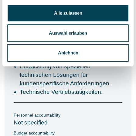
Mitwirkung bei der Vergaben und
Alle zulassen
Auswahl von Lieferanten.
Kalkulation und Erstellung von
Angeboten für einzelne Projekte.
Auswahl erlauben
Koordination von Planung und
Ausführungen auf den jeweiligen
Ablehnen
Baustellen mit den einzelnen Kunden.
Entwicklung von speziellen
technischen Lösungen für
kundenspezifische Anforderungen.
Technische Vertriebstätigkeiten.
Personnel accountability
Not specified
Budget accountability