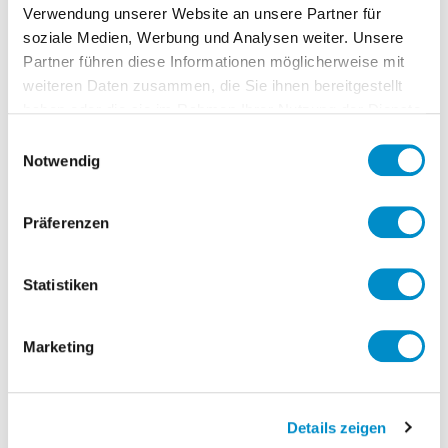
Für den weiteren Ausbau des stark
Verwendung unserer Website an unsere Partner für
wachsenden Projektgeschäfts sucht
soziale Medien, Werbung und Analysen weiter. Unsere
unser Mandant zum nächstmöglichen
Partner führen diese Informationen möglicherweise mit
Zeitpunkt für den Raum Süddeutschland
weiteren Daten zusammen, die Sie ihnen bereitgestellt
haben oder die sie im Rahmen Ihrer Nutzung der Dienste
einen
gesammelt haben.
Einwilligungsauswahl
Notwendig
Bauleiter (m/w) im Bereich Hochbau
Präferenzen
AUFGABENSTELLUNG
Statistiken
Planung und Konstruktion von
Hochbauten.
Marketing
Bauaufsicht & Controlling.
Qualitätsmanagement.
Erstellung von Angebotsunterlagen
Details zeigen
und Leistungsverzeichnissen.