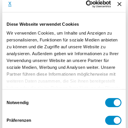
der zur Ergänzung des vorgesehenen
Teams, umfassende Branchenkenntnisse
aus dem ÖPNV mit einbringt.
Diese Webseite verwendet Cookies
Fachliche Begleitung, prozessuale und
Wir verwenden Cookies, um Inhalte und Anzeigen zu
organisatorische Unterstützung des
personalisieren, Funktionen für soziale Medien anbieten
Kunden bei der Umsetzung des
zu können und die Zugriffe auf unsere Website zu
analysieren. Außerdem geben wir Informationen zu Ihrer
Projekts zur Weiterentwicklung der
Verwendung unserer Website an unsere Partner für
Qualitätsstandards
soziale Medien, Werbung und Analysen weiter. Unsere
Entwicklung einer Organisations- und
Partner führen diese Informationen möglicherweise mit
Arbeitsstruktur mit Meilensteinen unter
weiteren Daten zusammen, die Sie ihnen bereitgestellt
Einbezug von Lenkungsausschüssen
haben oder die sie im Rahmen Ihrer Nutzung der Dienste
Methodischer Support bei der
gesammelt haben.
Einwilligungsauswahl
Notwendig
Vorgehensweise in der
Prozesssteuerung (inkl. tlw. Inhaltliche
Bearbeitung) sowie Konzepte zur
Präferenzen
effizienten Einbindung verschiedener