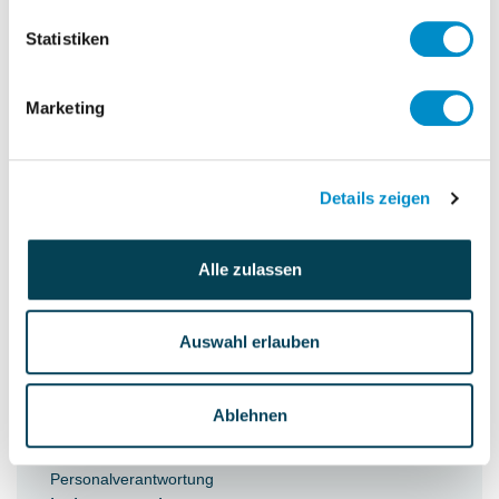
Stakeholder (einzelnen Akteure sowie
Statistiken
ganze Organisationen) und
Aufwandsreduzierung im
Marketing
Arbeitsprozess
Organisatorische Prozessbegleitung:
Vorbereitung, Moderation,
Details zeigen
Dokumentation und Nachbereitung von
Auftaktworkshops,
Alle zulassen
Koordinierungskreise,
Lenkungsausschüsse und JFs
Auswahl erlauben
Ablehnen
Personalverantwortung