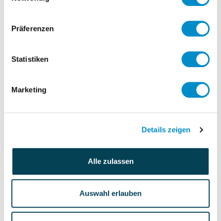
globalen Sicht heraus
Bewertung derzeit genutzter Prozesse
Präferenzen
und Methoden für den globalen
Rohstoffeinkauf
Statistiken
Bewertung des aktuellen Aktivitäten
Splits auf internationaler/ nationaler/
Marketing
lokaler Ebene
Details zeigen
Personalverantwortung
keine Angaben
Budgetverantwortung
Alle zulassen
keine Angaben
Auswahl erlauben