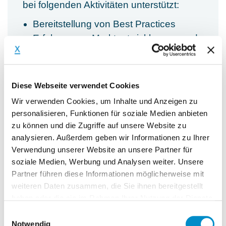
bei folgenden Aktivitäten unterstützt:
Bereitstellung von Best Practices
Erfahrungen, Marktentwicklungen und
Herausforderungen im globalen
Einkauf von chemischen
Warengruppen
Diese Webseite verwendet Cookies
Analyse des bestehenden Spends auf
Wir verwenden Cookies, um Inhalte und Anzeigen zu
Potentiale einer marktgerechten
personalisieren, Funktionen für soziale Medien anbieten
Bündelung und Generierung von
zu können und die Zugriffe auf unsere Website zu
Synergien sowie Generierung
analysieren. Außerdem geben wir Informationen zu Ihrer
Verwendung unserer Website an unsere Partner für
konkreter Savings Initiativen
soziale Medien, Werbung und Analysen weiter. Unsere
Bewertung bestehenden
Partner führen diese Informationen möglicherweise mit
Organisations/ Lead Buying-Designs
weiteren Daten zusammen, die Sie ihnen bereitgestellt
auf Warengruppenebene und
haben oder die sie im Rahmen Ihrer Nutzung der Dienste
Erarbeitung von
gesammelt haben.
Einwilligungsauswahl
Optimierungspotentialen aus einer
Notwendig