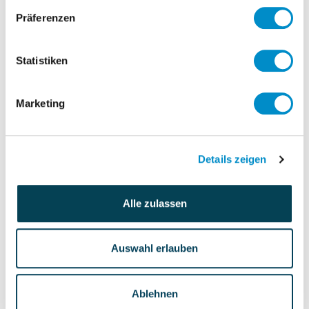
Coordinate with key stakeholders
Präferenzen
Provide project management expertise
to coordinate the activities required to
ensure that compliance is met for the
Statistiken
introduction of the GDPR.
Liaise with Data Privacy Officer, as
Marketing
needed
Qualities required
Details zeigen
Personalverantwortung
Alle zulassen
keine Angaben
Budgetverantwortung
keine Angaben
Auswahl erlauben
Ablehnen