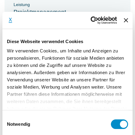
Leistung
Projektmanagement
Diese Webseite verwendet Cookies
Wir verwenden Cookies, um Inhalte und Anzeigen zu
Aufgaben & Ziele
personalisieren, Funktionen für soziale Medien anbieten
zu können und die Zugriffe auf unsere Website zu
analysieren. Außerdem geben wir Informationen zu Ihrer
Aufgabenstellung
Verwendung unserer Website an unsere Partner für
Get familiar with the company's Privacy
soziale Medien, Werbung und Analysen weiter. Unsere
organization, policies, handbook and
Partner führen diese Informationen möglicherweise mit
weiteren Daten zusammen, die Sie ihnen bereitgestellt
online tool
haben oder die sie im Rahmen Ihrer Nutzung der Dienste
Get familiar with the action plan for
gesammelt haben.
Einwilligungsauswahl
GDPR implementation and support
Notwendig
Legal in accelerating the completion