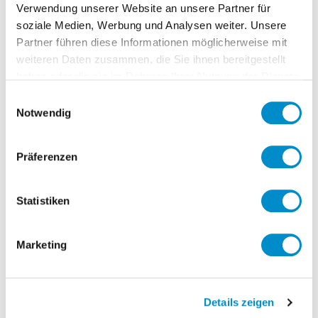
Verwendung unserer Website an unsere Partner für
soziale Medien, Werbung und Analysen weiter. Unsere
Partner führen diese Informationen möglicherweise mit
Im Detail bedeutet das u.a.:
weiteren Daten zusammen, die Sie ihnen bereitgestellt
Optimierung des ganzheitlichen S&OP-
haben oder die sie im Rahmen Ihrer Nutzung der Dienste
Prozesses
gesammelt haben.
Einwilligungsauswahl
Akute Prozessschwächen erkennen
Notwendig
und ausmerzen
Grundlegende Prozessoptimierungen
Präferenzen
gemeinsam mit den Fachbereichen
und der IT konzipieren und umsetzen
Statistiken
Marketing
Personalverantwortung
Details zeigen
keine Angaben