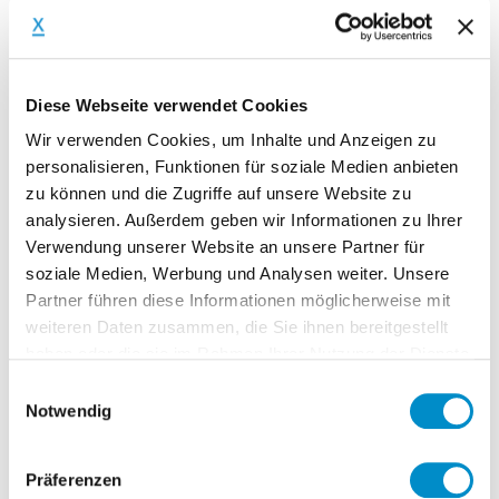
und Perspektive CFO (m/w/d) zu werden.
Das Unternehmen entwickelt seine
Produkte in Deutschland, lässt
Diese Webseite verwendet Cookies
überwiegend in China produzieren und
Wir verwenden Cookies, um Inhalte und Anzeigen zu
vertreibt seine B2C-Produkte online.
personalisieren, Funktionen für soziale Medien anbieten
Hintergrund ist, dass der derzeitige
zu können und die Zugriffe auf unsere Website zu
analysieren. Außerdem geben wir Informationen zu Ihrer
kaufmännische Leiter das Unternehmen
Verwendung unserer Website an unsere Partner für
verlassen wird.
soziale Medien, Werbung und Analysen weiter. Unsere
Partner führen diese Informationen möglicherweise mit
weiteren Daten zusammen, die Sie ihnen bereitgestellt
Hauptaufgaben u.a.:
haben oder die sie im Rahmen Ihrer Nutzung der Dienste
gesammelt haben.
Leitung des kaufmännischen
Einwilligungsauswahl
Notwendig
Bereiches (Accounting & Controlling)
Die Business-seitige Entwicklung des
Unternehmens kfm. begleiten
Präferenzen