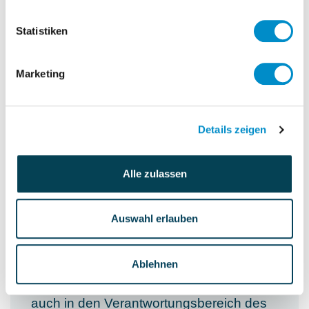
Finanzkommunikation gestalten und
steuern (HGB)
Statistiken
Einführung eines neuen ERP-Systems
KPI-gestützte Abbildung der
Marketing
Wertschöpfungskette; insbesondere
des e-commerce-Geschäfts
Auf- und Ausbau interner Kontroll-
Details zeigen
Systeme
Etc.
Alle zulassen
Die Aufgabe bietet viel Gestaltungs- und
Auswahl erlauben
Entwicklungsraum, da der kfm. Leiter /
CFO in spe an den CEO direkt berichtet.
Zudem wird der Bereich HR, den der
Ablehnen
CEO bisher verantwortet hat, zukünftig
auch in den Verantwortungsbereich des