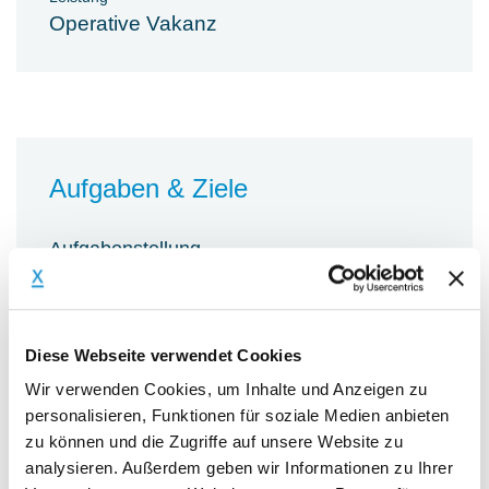
Operative Vakanz
Aufgaben & Ziele
Aufgabenstellung
Unser Mandant, ein mittelständischer
Betreiber eines Biomasseheizkraftwerks
mit einer thermischen
Diese Webseite verwendet Cookies
Klärschlammverwertungsanlage, sucht
Wir verwenden Cookies, um Inhalte und Anzeigen zu
ab sofort einen Kaufmännischen
personalisieren, Funktionen für soziale Medien anbieten
Geschäftsführer (m/w/d) in
zu können und die Zugriffe auf unsere Website zu
analysieren. Außerdem geben wir Informationen zu Ihrer
Festanstellung. In dieser Aufgabe sind