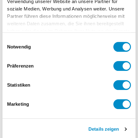
Verwendung unserer Website an unsere Partner für
Sie direkt dem Gesellschafterkreis
soziale Medien, Werbung und Analysen weiter. Unsere
unterstellt.
Partner führen diese Informationen möglicherweise mit
weiteren Daten zusammen, die Sie ihnen bereitgestellt
haben oder die sie im Rahmen Ihrer Nutzung der Dienste
Kernaufgaben:
gesammelt haben.
Einwilligungsauswahl
Notwendig
Gesamtverantwortung sämtlicher
kaufmännischer Prozesse und
Sparringspartner der technischen
Präferenzen
Geschäftsführung bei Entscheidungen
Konsolidierung der Jahresplanung, die
Statistiken
Liquiditätsplanung und -sicherung, die
Aufbereitung von Daten, sowie die
Marketing
kontinuierliche Optimierung der
Geschäftsprozesse
Ansprechpartner für Versicherungen,
Details zeigen
Banken sowie für die Steuerberatung