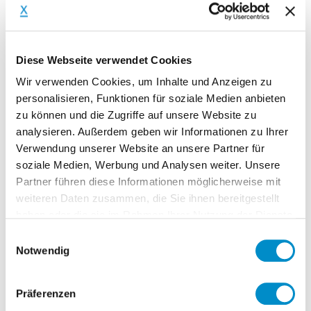
Unternehmenskunden aus
verschiedenen Branchen, sowohl auf der
Verkäufer- als auch auf der Käuferseite
Diese Webseite verwendet Cookies
Erstellung detaillierter Analysen für
Wir verwenden Cookies, um Inhalte und Anzeigen zu
Vertragsverhandlungen
personalisieren, Funktionen für soziale Medien anbieten
Identifikation und Analyse von
zu können und die Zugriffe auf unsere Website zu
Geschäftsfaktoren zur Bewertung von
analysieren. Außerdem geben wir Informationen zu Ihrer
Chancen, Risiken und
Verwendung unserer Website an unsere Partner für
Geschäftsmodellen
soziale Medien, Werbung und Analysen weiter. Unsere
Partner führen diese Informationen möglicherweise mit
Zusammenfassung der
weiteren Daten zusammen, die Sie ihnen bereitgestellt
Analyseergebnisse in Financial Due
haben oder die sie im Rahmen Ihrer Nutzung der Dienste
Diligence Berichten, Financial
gesammelt haben.
Einwilligungsauswahl
Factbooks und Vendor Due Diligence
Notwendig
Berichten
Koordination von interdisziplinären
Präferenzen
Teams bei Beratungsprojekten