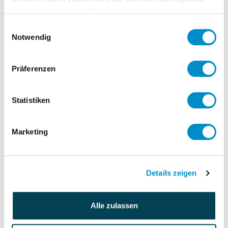
haben oder die sie im Rahmen Ihrer Nutzung der Dienste
Optimierungsmaßnahmen in allen
gesammelt haben.
Bereichen: Personalbeschaffung/-
Einwilligungsauswahl
Notwendig
bindung/-entwicklung, Compensation &
Benefits, Administration
Präferenzen
(Vertragswesen)
Unterstützung bei der Verhandlung mit
Betriebsräten und Gewerkschaften
Statistiken
Sparringspartner sowohl für die
Geschäftsführer der Unternehmen als
Marketing
auch die Gesellschafter (Vorstand und
HR-Abteilung der Muttergesellschaft)
Details zeigen
Personalverantwortung
Alle zulassen
5 Mitarbeiter
Budgetverantwortung