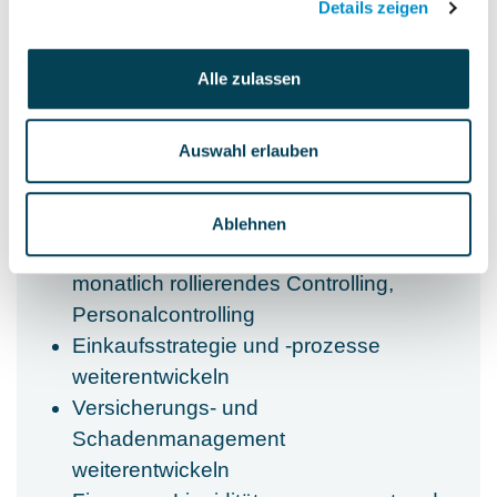
Gewährleistung einer rechtzeitigen
Details zeigen
und korrekten internen und externen
Berichterstattung
Alle zulassen
Management und Strukturierung des
Auswahl erlauben
gesamten Finanzbereichs inklusive
Buchhaltung- und Auditierung/WPO
Controlling; Lang- und
Ablehnen
Mittelfristplanung, Forecasts und
monatlich rollierendes Controlling,
Personalcontrolling
Einkaufsstrategie und -prozesse
weiterentwickeln
Versicherungs- und
Schadenmanagement
weiterentwickeln