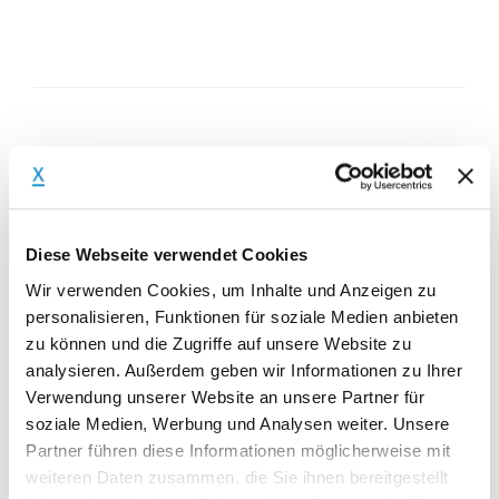
Gibt es denn überhaupt
passende Kandidat:innen für
Ihr Projekt?
Diese Webseite verwendet Cookies
Wir verwenden Cookies, um Inhalte und Anzeigen zu
Finden Sie es jetzt in wenigen Minuten
personalisieren, Funktionen für soziale Medien anbieten
heraus – unverbindlich und kostenfrei.
zu können und die Zugriffe auf unsere Website zu
analysieren. Außerdem geben wir Informationen zu Ihrer
Verwendung unserer Website an unsere Partner für
soziale Medien, Werbung und Analysen weiter. Unsere
AI MATCHING
Partner führen diese Informationen möglicherweise mit
weiteren Daten zusammen, die Sie ihnen bereitgestellt