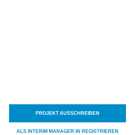
Interim Management
gesucht? Wir bringen
Kandidat:innen und
Unternehmen auf einer
Plattform zusammen.
Innerhalb von 48 Stunden finden wir für Sie
akkreditierte Kandidat:innen zu den besten
Konditionen.
PROJEKT AUSSCHREIBEN
ALS INTERIM MANAGER:IN REGISTRIEREN