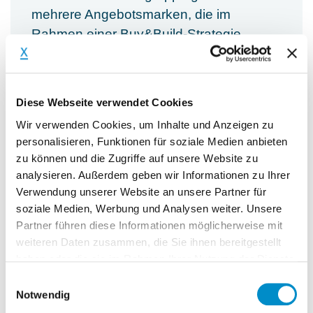
mehrere Angebotsmarken, die im
Rahmen einer Buy&Build-Strategie
erworben und vertriebs-controlling-seitig
weiterentwickelt und professionalisiert
werden müssen. Hierfür wird ein
Diese Webseite verwendet Cookies
erfahrener Vertriebs-Controller (m/w/d) ad
Wir verwenden Cookies, um Inhalte und Anzeigen zu
interim gesucht.
personalisieren, Funktionen für soziale Medien anbieten
In der Gruppe ist Navision auf
zu können und die Zugriffe auf unsere Website zu
analysieren. Außerdem geben wir Informationen zu Ihrer
verschiedenen Entwicklungsständen im
Verwendung unserer Website an unsere Partner für
Einsatz, so dass davon auszugehen ist,
soziale Medien, Werbung und Analysen weiter. Unsere
dass zunächst eine pragmatische,
Partner führen diese Informationen möglicherweise mit
anwenderfreundliche Excel-Lösung zum
weiteren Daten zusammen, die Sie ihnen bereitgestellt
Einsatz kommen wird.
haben oder die sie im Rahmen Ihrer Nutzung der Dienste
gesammelt haben.
Einwilligungsauswahl
Kernaufgaben:
Notwendig
Kurzanalyse, wie der