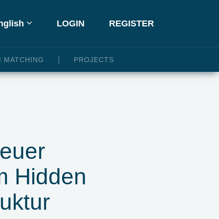
glish
LOGIN
REGISTER
I MATCHING
PROJECTS
neuer
m Hidden
uktur