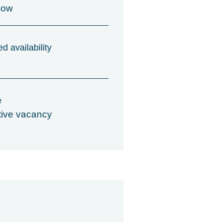
now
d availability
e
tive vacancy