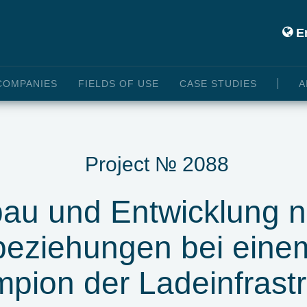
En
COMPANIES
FIELDS OF USE
CASE STUDIES
A
Project № 2088
au und Entwicklung 
eziehungen bei eine
pion der Ladeinfrastr