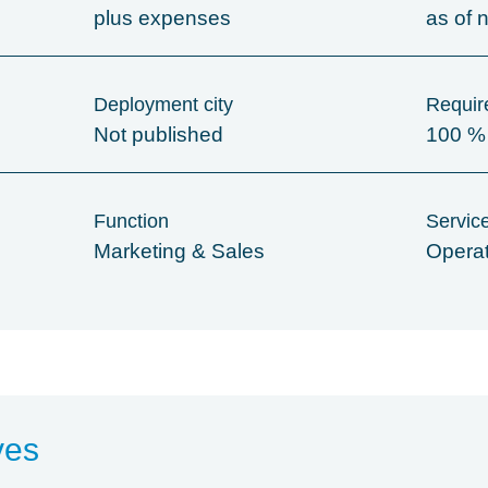
plus expenses
as of 
Deployment city
Require
Not published
100 %
Function
Servic
Marketing & Sales
Opera
ves