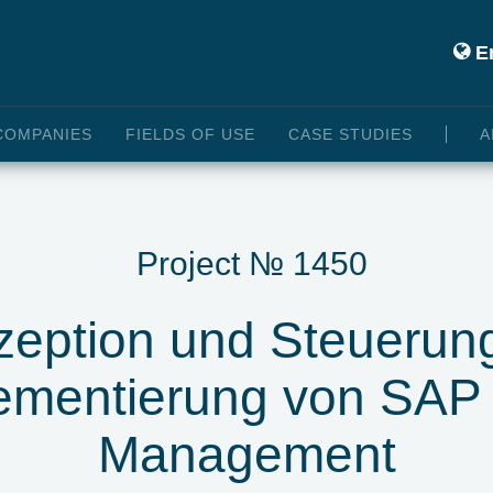
En
COMPANIES
FIELDS OF USE
CASE STUDIES
A
Project № 1450
eption und Steuerun
ementierung von SAP 
Management