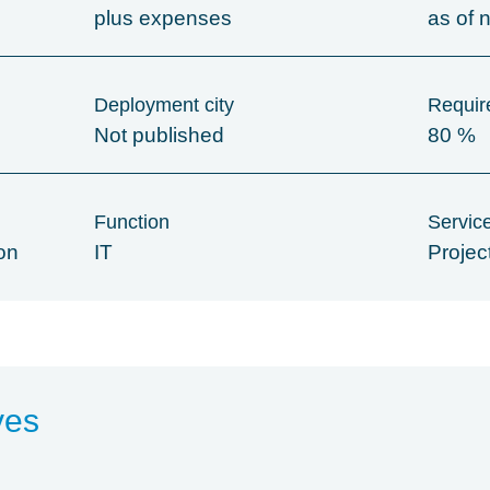
plus expenses
as of 
Deployment city
Require
Not published
80 %
Function
Servic
on
IT
Proje
ves