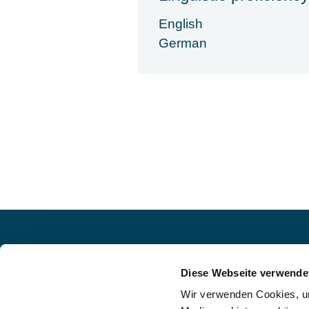
English
German
Diese Webseite verwende
interim-x.com
is the independent ma
the rapidly growing interim manage
Wir verwenden Cookies, um
We connect interim managers and