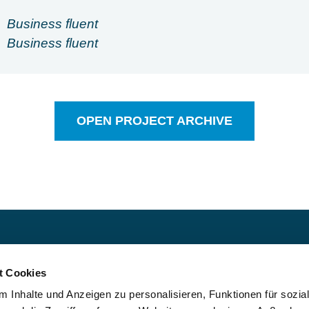
Business fluent
Business fluent
OPEN PROJECT ARCHIVE
Über uns
I
t Cookies
rketplace for
ment industry.
 Inhalte und Anzeigen zu personalisieren, Funktionen für sozia
Blog
 companies and