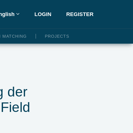
glish
LOGIN
REGISTER
I MATCHING
PROJECTS
g der
Field