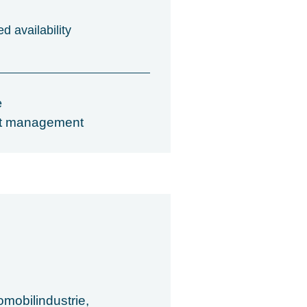
d availability
e
ct management
mobilindustrie,