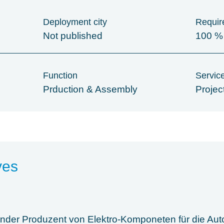
Deployment city
Require
Not published
100 %
Function
Servic
Prduction & Assembly
Proje
ves
nder Produzent von Elektro-Komponeten für die Auto