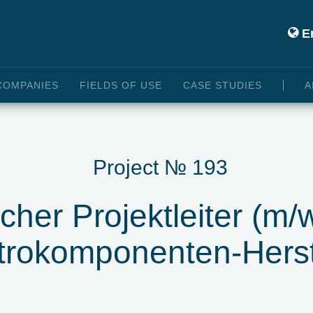
En
COMPANIES
FIELDS OF USE
CASE STUDIES
A
Project № 193
scher Projektleiter (m/
trokomponenten-Herst