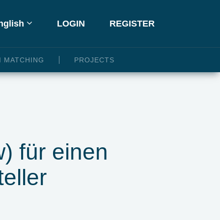
glish
LOGIN
REGISTER
I MATCHING
PROJECTS
w) für einen
eller