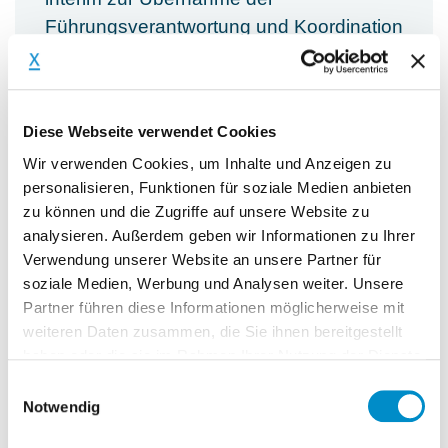
Führungsverantwortung und Koordination
der HR-Planung. Ziel ist die
Sicherstellung des operativen Betriebs
sowie die fachliche Unterstützung bei der
Diese Webseite verwendet Cookies
(Neu-)Ausrichtung der HR-Funktion im
Wir verwenden Cookies, um Inhalte und Anzeigen zu
Anschluss an eine erfolgreich
personalisieren, Funktionen für soziale Medien anbieten
abgeschlossene Sanierung.
zu können und die Zugriffe auf unsere Website zu
analysieren. Außerdem geben wir Informationen zu Ihrer
Verwendung unserer Website an unsere Partner für
Hinweis: Dieses Projekt ist Teil einer
soziale Medien, Werbung und Analysen weiter. Unsere
Ausschreibung. Der tatsächliche Auftrag
Partner führen diese Informationen möglicherweise mit
hängt davon ab, ob unser Kunde den
weiteren Daten zusammen, die Sie ihnen bereitgestellt
Zuschlag für das Projekt erhält. Aufgrund
haben oder die sie im Rahmen Ihrer Nutzung der Dienste
gesammelt haben.
des Ausschreibungsverfahrens kann die
Einwilligungsauswahl
Notwendig
Entscheidung länger dauern. Angaben zu
Laufzeit und Verfügbarkeit dienen der