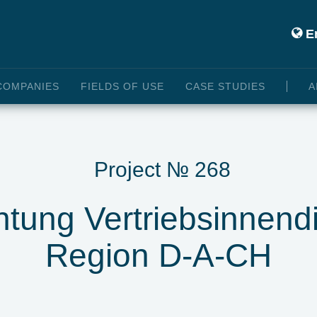
En
COMPANIES
FIELDS OF USE
CASE STUDIES
A
Project № 268
tung Vertriebsinnendi
Region D-A-CH