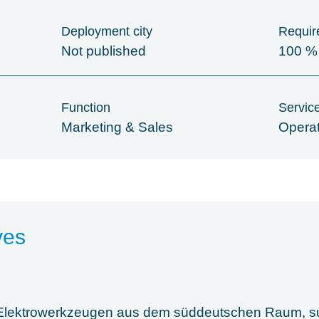
Deployment city
Require
Not published
100 %
Function
Servic
Marketing & Sales
Opera
ves
n Elektrowerkzeugen aus dem süddeutschen Raum, su