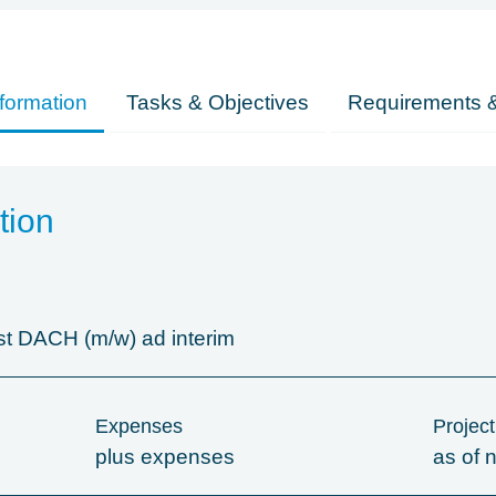
formation
Tasks & Objectives
Requirements &
tion
nst DACH (m/w) ad interim
Expenses
Project
plus expenses
as of 